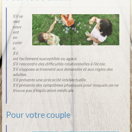
S’il se
met
souv
ent
en
colèr
e.
S’il
est facilement susceptible ou agacé.
S’il rencontre des difficultés relationnelles à l’école.
S’il s’oppose activement aux demandes et aux règles des
adultes.
S’il présente une précocité intellectuelle.
S’il présente des symptômes physiques pour lesquels on ne
trouve pas d’explication médicale.
Pour votre couple